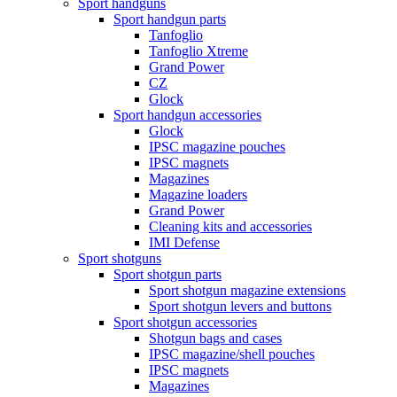
Sport handguns
Sport handgun parts
Tanfoglio
Tanfoglio Xtreme
Grand Power
CZ
Glock
Sport handgun accessories
Glock
IPSC magazine pouches
IPSC magnets
Magazines
Magazine loaders
Grand Power
Cleaning kits and accessories
IMI Defense
Sport shotguns
Sport shotgun parts
Sport shotgun magazine extensions
Sport shotgun levers and buttons
Sport shotgun accessories
Shotgun bags and cases
IPSC magazine/shell pouches
IPSC magnets
Magazines