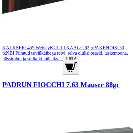
KALIIBER: 455 WebleyKUULI KAAL: 262grPAKENDIS: 50
tkNB! Piiratud tsiviilkäibega relvi, relva olulisi osasid, laskemoona,
püssirohtu ja sütikuid müüaks...
1.83 €
PADRUN FIOCCHI 7.63 Mauser 88gr