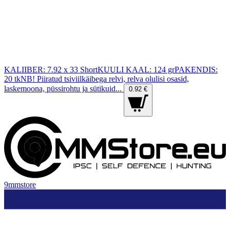
KALIIBER: 7.92 x 33 ShortKUULI KAAL: 124 grPAKENDIS:
20 tkNB! Piiratud tsiviilkäibega relvi, relva olulisi osasid,
laskemoona, püssirohtu ja sütikuid...
0.92 €
9mmstore