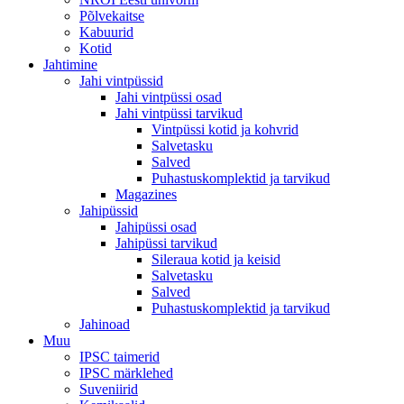
Põlvekaitse
Kabuurid
Kotid
Jahtimine
Jahi vintpüssid
Jahi vintpüssi osad
Jahi vintpüssi tarvikud
Vintpüssi kotid ja kohvrid
Salvetasku
Salved
Puhastuskomplektid ja tarvikud
Magazines
Jahipüssid
Jahipüssi osad
Jahipüssi tarvikud
Sileraua kotid ja keisid
Salvetasku
Salved
Puhastuskomplektid ja tarvikud
Jahinoad
Muu
IPSC taimerid
IPSC märklehed
Suveniirid