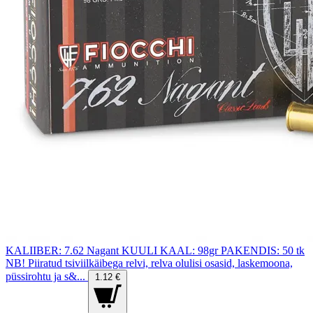
KALIIBER: 7.62 Nagant KUULI KAAL: 98gr PAKENDIS: 50 tk
NB! Piiratud tsiviilkäibega relvi, relva olulisi osasid, laskemoona,
püssirohtu ja s&...
1.12 €