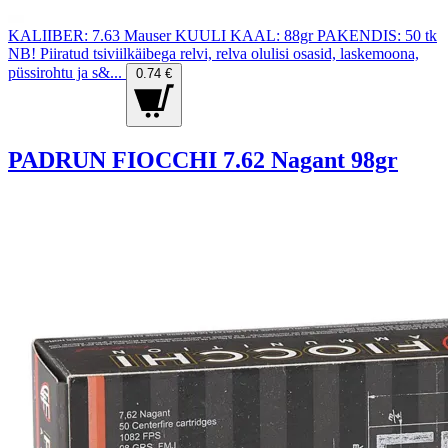
KALIIBER: 7.63 Mauser KUULI KAAL: 88gr PAKENDIS: 50 tk
NB! Piiratud tsiviilkäibega relvi, relva olulisi osasid, laskemoona,
püssirohtu ja s&...
0.74 €
PADRUN FIOCCHI 7.62 Nagant 98gr