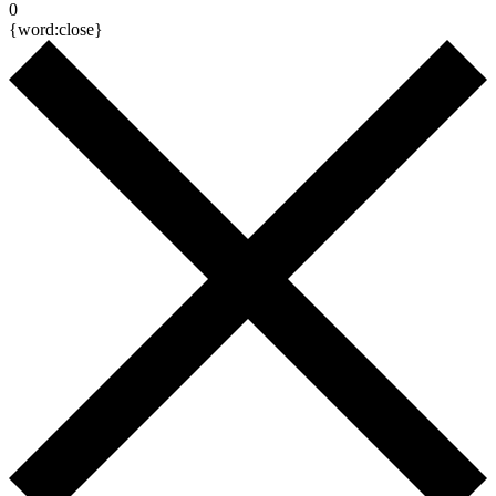
0
{word:close}