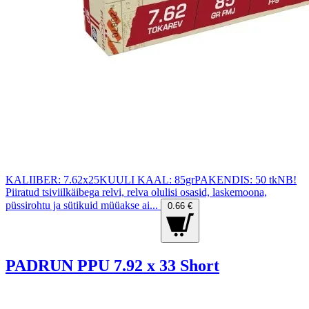
KALIIBER: 7.62x25KUULI KAAL: 85grPAKENDIS: 50 tkNB!
Piiratud tsiviilkäibega relvi, relva olulisi osasid, laskemoona,
püssirohtu ja sütikuid müüakse ai...
0.66 €
PADRUN PPU 7.92 x 33 Short