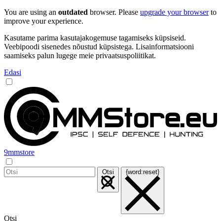
You are using an
outdated
browser. Please
upgrade your browser
to
improve your experience.
Kasutame parima kasutajakogemuse tagamiseks küpsiseid.
Veebipoodi sisenedes nõustud küpsistega. Lisainformatsiooni
saamiseks palun lugege meie privaatsuspoliitikat.
Edasi
9mmstore
Otsi
{word:reset}
Otsi