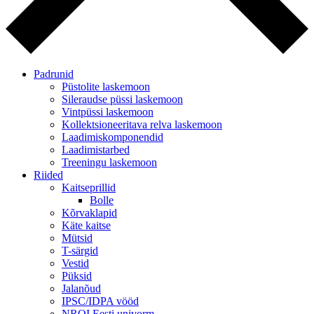
Padrunid
Püstolite laskemoon
Sileraudse püssi laskemoon
Vintpüssi laskemoon
Kollektsioneeritava relva laskemoon
Laadimiskomponendid
Laadimistarbed
Treeningu laskemoon
Riided
Kaitseprillid
Bolle
Kõrvaklapid
Käte kaitse
Mütsid
T-särgid
Vestid
Püksid
Jalanõud
IPSC/IDPA vööd
NROI Eesti univorm