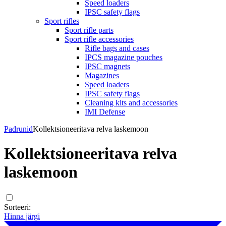
Speed loaders
IPSC safety flags
Sport rifles
Sport rifle parts
Sport rifle accessories
Rifle bags and cases
IPCS magazine pouches
IPSC magnets
Magazines
Speed loaders
IPSC safety flags
Cleaning kits and accessories
IMI Defense
Padrunid
Kollektsioneeritava relva laskemoon
Kollektsioneeritava relva
laskemoon
Sorteeri:
Hinna järgi