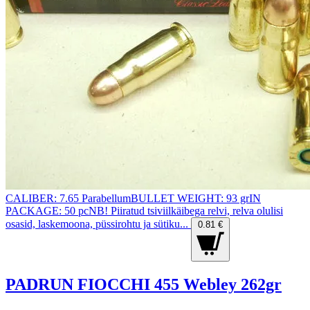
CALIBER: 7.65 ParabellumBULLET WEIGHT: 93 grIN
PACKAGE: 50 pcNB! Piiratud tsiviilkäibega relvi, relva olulisi
osasid, laskemoona, püssirohtu ja sütiku...
0.81 €
PADRUN FIOCCHI 455 Webley 262gr