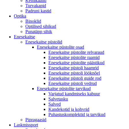
Kemikaalid
Turvakapid
Padruni kastid
Optika
Binoklid
Optilised sihikud
Punatäpp sihik
Enesekaitse
Enesekaitse püstolid
Enesekaitse püstolite osad
Enesekaitse püstolite relvaraud
Enesekaitse püstolite raamid
Enesekaitse püstolite päästikud
Enesekaitse püstoli haamrid
Enesekaitse püstoli lööknõel
Enesekaitse püstoli guide rod
Enesekaitse püstoli vedrud
Enesekaitse püstolite tarvikud
Varjatud kandmiseks kabuur
Salvetasku
Salved
Kandekotid ja kohvrid
Puhastuskomplektid ja tarvikud
Pipragaasid
Laskmissport