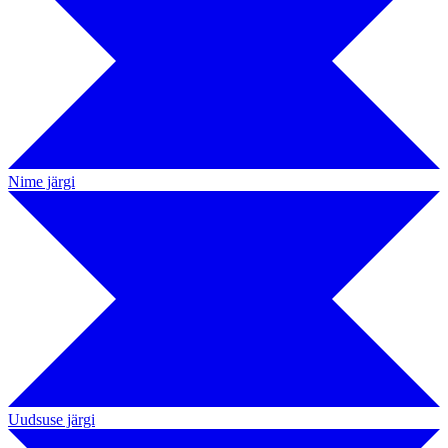
Nime järgi
Uudsuse järgi