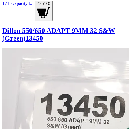
17 lb capacity t...
42.70 €
Dillon 550/650 ADAPT 9MM 32 S&W
(Green)13450