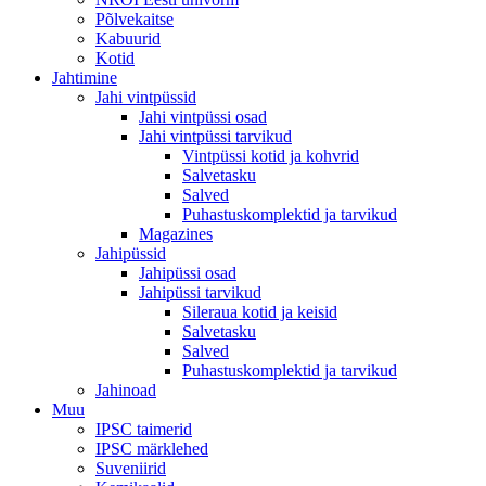
Põlvekaitse
Kabuurid
Kotid
Jahtimine
Jahi vintpüssid
Jahi vintpüssi osad
Jahi vintpüssi tarvikud
Vintpüssi kotid ja kohvrid
Salvetasku
Salved
Puhastuskomplektid ja tarvikud
Magazines
Jahipüssid
Jahipüssi osad
Jahipüssi tarvikud
Sileraua kotid ja keisid
Salvetasku
Salved
Puhastuskomplektid ja tarvikud
Jahinoad
Muu
IPSC taimerid
IPSC märklehed
Suveniirid