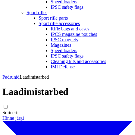
Speed loaders
IPSC safety flags
Sport rifles
Sport rifle parts
Sport rifle accessories
Rifle bags and cases
IPCS magazine pouches
IPSC magnets
Magazines
Speed loaders
IPSC safety flags
Cleaning kits and accessories
IMI Defense
Padrunid
Laadimistarbed
Laadimistarbed
Sorteeri:
Hinna järgi