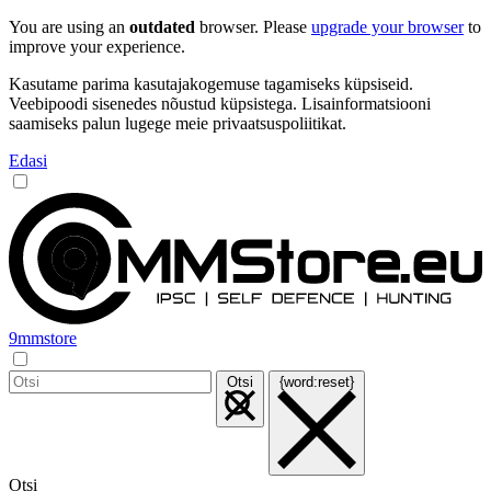
You are using an
outdated
browser. Please
upgrade your browser
to
improve your experience.
Kasutame parima kasutajakogemuse tagamiseks küpsiseid.
Veebipoodi sisenedes nõustud küpsistega. Lisainformatsiooni
saamiseks palun lugege meie privaatsuspoliitikat.
Edasi
9mmstore
Otsi
{word:reset}
Otsi