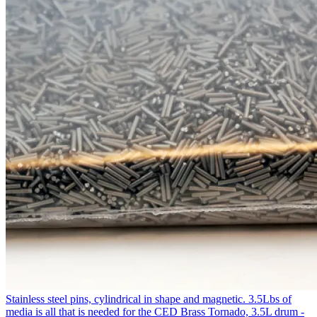
Stainless steel pins, cylindrical in shape and magnetic. 3.5Lbs of
media is all that is needed for the CED Brass Tornado, 3.5L drum -