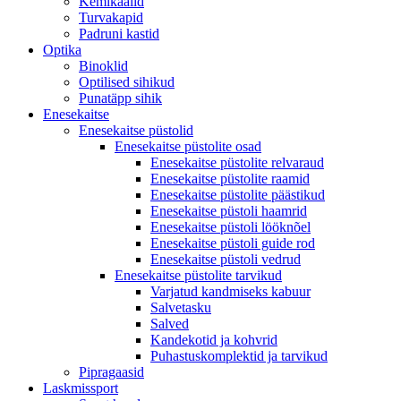
Kemikaalid
Turvakapid
Padruni kastid
Optika
Binoklid
Optilised sihikud
Punatäpp sihik
Enesekaitse
Enesekaitse püstolid
Enesekaitse püstolite osad
Enesekaitse püstolite relvaraud
Enesekaitse püstolite raamid
Enesekaitse püstolite päästikud
Enesekaitse püstoli haamrid
Enesekaitse püstoli lööknõel
Enesekaitse püstoli guide rod
Enesekaitse püstoli vedrud
Enesekaitse püstolite tarvikud
Varjatud kandmiseks kabuur
Salvetasku
Salved
Kandekotid ja kohvrid
Puhastuskomplektid ja tarvikud
Pipragaasid
Laskmissport