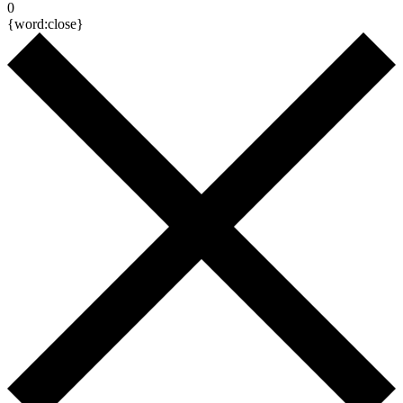
0
{word:close}