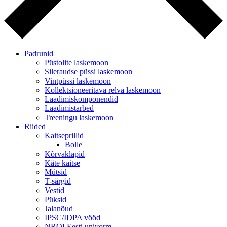
Padrunid
Püstolite laskemoon
Sileraudse püssi laskemoon
Vintpüssi laskemoon
Kollektsioneeritava relva laskemoon
Laadimiskomponendid
Laadimistarbed
Treeningu laskemoon
Riided
Kaitseprillid
Bolle
Kõrvaklapid
Käte kaitse
Mütsid
T-särgid
Vestid
Püksid
Jalanõud
IPSC/IDPA vööd
NROI Eesti univorm