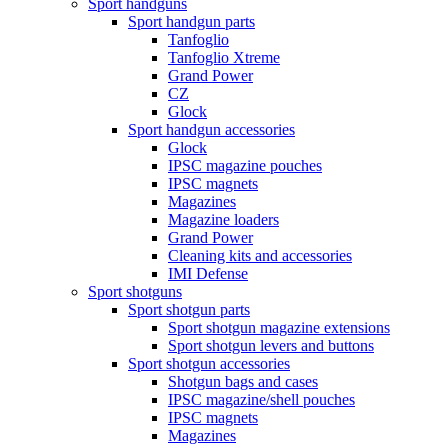
Sport handguns
Sport handgun parts
Tanfoglio
Tanfoglio Xtreme
Grand Power
CZ
Glock
Sport handgun accessories
Glock
IPSC magazine pouches
IPSC magnets
Magazines
Magazine loaders
Grand Power
Cleaning kits and accessories
IMI Defense
Sport shotguns
Sport shotgun parts
Sport shotgun magazine extensions
Sport shotgun levers and buttons
Sport shotgun accessories
Shotgun bags and cases
IPSC magazine/shell pouches
IPSC magnets
Magazines