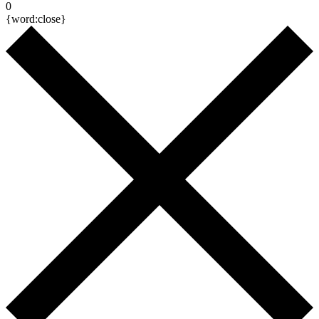
0
{word:close}