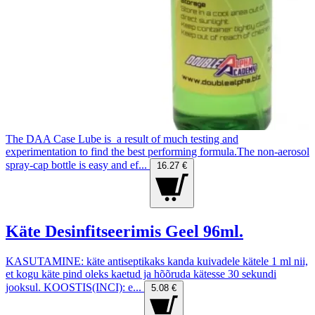
The DAA Case Lube is a result of much testing and
experimentation to find the best performing formula.The non-aerosol
spray-cap bottle is easy and ef...
16.27 €
Käte Desinfitseerimis Geel 96ml.
KASUTAMINE: käte antiseptikaks kanda kuivadele kätele 1 ml nii,
et kogu käte pind oleks kaetud ja hõõruda kätesse 30 sekundi
jooksul. KOOSTIS(INCI): e...
5.08 €