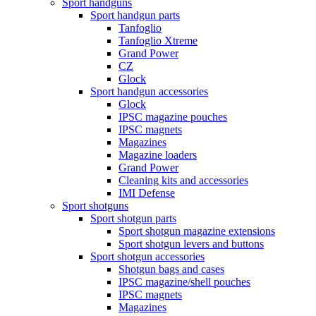
Sport handguns
Sport handgun parts
Tanfoglio
Tanfoglio Xtreme
Grand Power
CZ
Glock
Sport handgun accessories
Glock
IPSC magazine pouches
IPSC magnets
Magazines
Magazine loaders
Grand Power
Cleaning kits and accessories
IMI Defense
Sport shotguns
Sport shotgun parts
Sport shotgun magazine extensions
Sport shotgun levers and buttons
Sport shotgun accessories
Shotgun bags and cases
IPSC magazine/shell pouches
IPSC magnets
Magazines