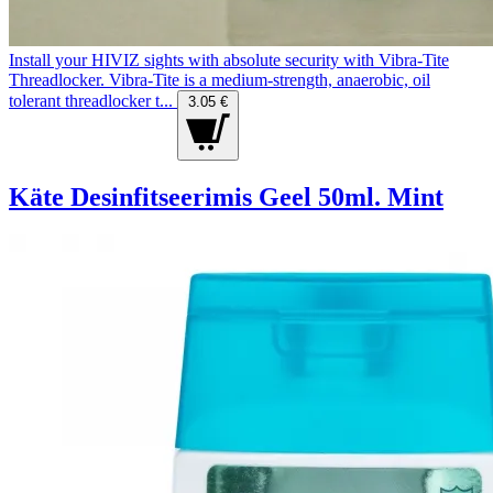
Install your HIVIZ sights with absolute security with Vibra-Tite
Threadlocker. Vibra-Tite is a medium-strength, anaerobic, oil
tolerant threadlocker t...
3.05 €
Käte Desinfitseerimis Geel 50ml. Mint