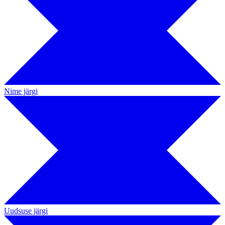
Nime järgi
Uudsuse järgi