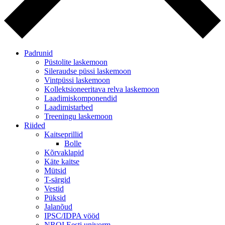
Padrunid
Püstolite laskemoon
Sileraudse püssi laskemoon
Vintpüssi laskemoon
Kollektsioneeritava relva laskemoon
Laadimiskomponendid
Laadimistarbed
Treeningu laskemoon
Riided
Kaitseprillid
Bolle
Kõrvaklapid
Käte kaitse
Mütsid
T-särgid
Vestid
Püksid
Jalanõud
IPSC/IDPA vööd
NROI Eesti univorm