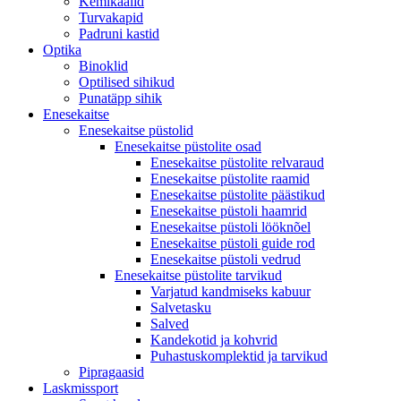
Kemikaalid
Turvakapid
Padruni kastid
Optika
Binoklid
Optilised sihikud
Punatäpp sihik
Enesekaitse
Enesekaitse püstolid
Enesekaitse püstolite osad
Enesekaitse püstolite relvaraud
Enesekaitse püstolite raamid
Enesekaitse püstolite päästikud
Enesekaitse püstoli haamrid
Enesekaitse püstoli lööknõel
Enesekaitse püstoli guide rod
Enesekaitse püstoli vedrud
Enesekaitse püstolite tarvikud
Varjatud kandmiseks kabuur
Salvetasku
Salved
Kandekotid ja kohvrid
Puhastuskomplektid ja tarvikud
Pipragaasid
Laskmissport