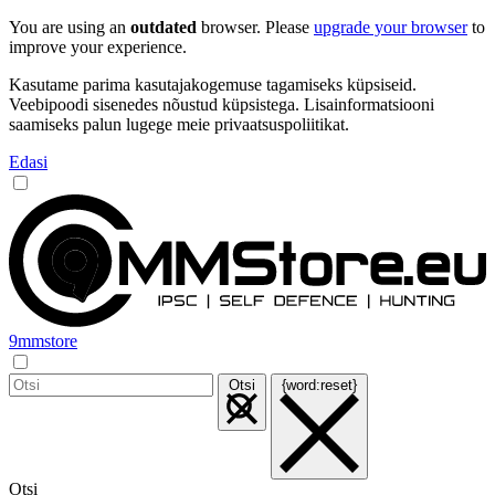
You are using an
outdated
browser. Please
upgrade your browser
to
improve your experience.
Kasutame parima kasutajakogemuse tagamiseks küpsiseid.
Veebipoodi sisenedes nõustud küpsistega. Lisainformatsiooni
saamiseks palun lugege meie privaatsuspoliitikat.
Edasi
9mmstore
Otsi
{word:reset}
Otsi