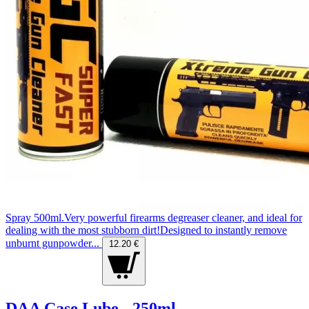
Spray 500ml.Very powerful firearms degreaser cleaner, and ideal for
dealing with the most stubborn dirt!Designed to instantly remove
unburnt gunpowder...
12.20 €
DAA Case Lube - 250ml