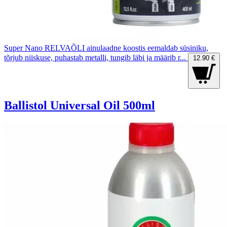
Super Nano RELVAÕLI ainulaadne koostis eemaldab süsiniku,
tõrjub niiskuse, puhastab metalli, tungib läbi ja määrib r...
12.90 €
Ballistol Universal Oil 500ml