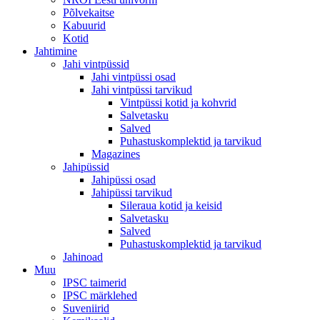
Põlvekaitse
Kabuurid
Kotid
Jahtimine
Jahi vintpüssid
Jahi vintpüssi osad
Jahi vintpüssi tarvikud
Vintpüssi kotid ja kohvrid
Salvetasku
Salved
Puhastuskomplektid ja tarvikud
Magazines
Jahipüssid
Jahipüssi osad
Jahipüssi tarvikud
Sileraua kotid ja keisid
Salvetasku
Salved
Puhastuskomplektid ja tarvikud
Jahinoad
Muu
IPSC taimerid
IPSC märklehed
Suveniirid