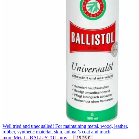
Well tried and unequalled! For maintaining metal, wood, leather,
rubber, synthetic material, skin, animal’s coat and much
more.Metal – BALLISTOL provi...
15.25 €