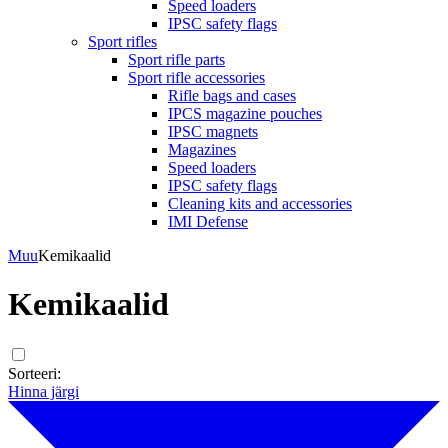
Speed loaders
IPSC safety flags
Sport rifles
Sport rifle parts
Sport rifle accessories
Rifle bags and cases
IPCS magazine pouches
IPSC magnets
Magazines
Speed loaders
IPSC safety flags
Cleaning kits and accessories
IMI Defense
Muu
Kemikaalid
Kemikaalid
Sorteeri:
Hinna järgi