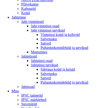
Põlvekaitse
Kabuurid
Kotid
Jahtimine
Jahi vintpüssid
Jahi vintpüssi osad
Jahi vintpüssi tarvikud
Vintpüssi kotid ja kohvrid
Salvetasku
Salved
Puhastuskomplektid ja tarvikud
Magazines
Jahipüssid
Jahipüssi osad
Jahipüssi tarvikud
Sileraua kotid ja keisid
Salvetasku
Salved
Puhastuskomplektid ja tarvikud
Jahinoad
Muu
IPSC taimerid
IPSC märklehed
Suveniirid