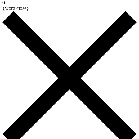
0
{word:close}