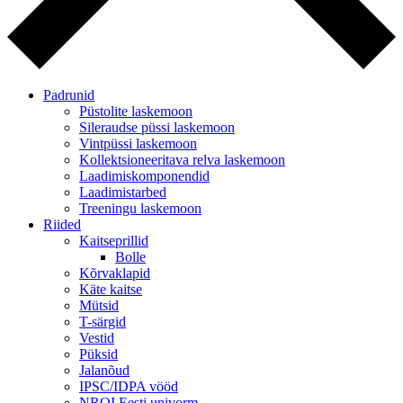
Padrunid
Püstolite laskemoon
Sileraudse püssi laskemoon
Vintpüssi laskemoon
Kollektsioneeritava relva laskemoon
Laadimiskomponendid
Laadimistarbed
Treeningu laskemoon
Riided
Kaitseprillid
Bolle
Kõrvaklapid
Käte kaitse
Mütsid
T-särgid
Vestid
Püksid
Jalanõud
IPSC/IDPA vööd
NROI Eesti univorm