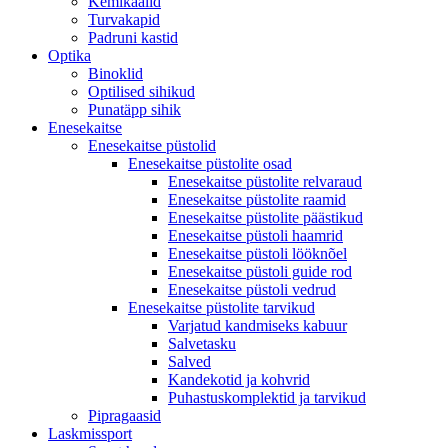
Kemikaalid
Turvakapid
Padruni kastid
Optika
Binoklid
Optilised sihikud
Punatäpp sihik
Enesekaitse
Enesekaitse püstolid
Enesekaitse püstolite osad
Enesekaitse püstolite relvaraud
Enesekaitse püstolite raamid
Enesekaitse püstolite päästikud
Enesekaitse püstoli haamrid
Enesekaitse püstoli lööknõel
Enesekaitse püstoli guide rod
Enesekaitse püstoli vedrud
Enesekaitse püstolite tarvikud
Varjatud kandmiseks kabuur
Salvetasku
Salved
Kandekotid ja kohvrid
Puhastuskomplektid ja tarvikud
Pipragaasid
Laskmissport