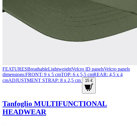
FEATURESBreathableLightweightVelcro ID panelsVelcro panels
dimensions:FRONT: 9 x 5 cmTOP: 6 x 5,5 cmREAR: 4,5 x 4
cmADJUSTMENT STRAP: 8 x 2,5 cm
15 €
Tanfoglio MULTIFUNCTIONAL
HEADWEAR