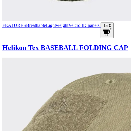
FEATURESBreathableLightweightVelcro ID panels
15 €
Helikon Tex BASEBALL FOLDING CAP