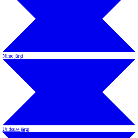
Nime järgi
Uudsuse järgi