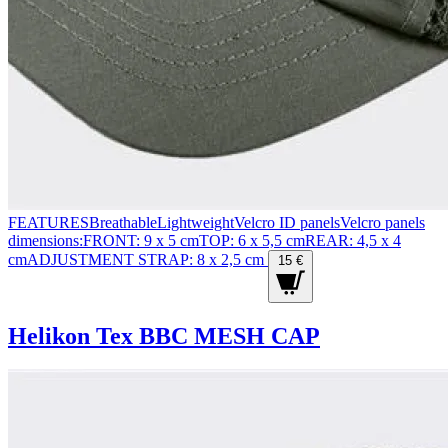
FEATURESBreathableLightweightVelcro ID panelsVelcro panels
dimensions:FRONT: 9 x 5 cmTOP: 6 x 5,5 cmREAR: 4,5 x 4
cmADJUSTMENT STRAP: 8 x 2,5 cm
15 €
Helikon Tex BBC MESH CAP