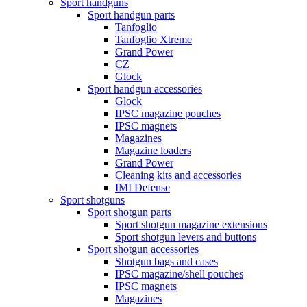
Sport handguns
Sport handgun parts
Tanfoglio
Tanfoglio Xtreme
Grand Power
CZ
Glock
Sport handgun accessories
Glock
IPSC magazine pouches
IPSC magnets
Magazines
Magazine loaders
Grand Power
Cleaning kits and accessories
IMI Defense
Sport shotguns
Sport shotgun parts
Sport shotgun magazine extensions
Sport shotgun levers and buttons
Sport shotgun accessories
Shotgun bags and cases
IPSC magazine/shell pouches
IPSC magnets
Magazines