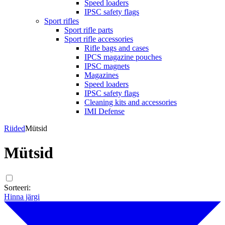
Speed loaders
IPSC safety flags
Sport rifles
Sport rifle parts
Sport rifle accessories
Rifle bags and cases
IPCS magazine pouches
IPSC magnets
Magazines
Speed loaders
IPSC safety flags
Cleaning kits and accessories
IMI Defense
Riided
Mütsid
Mütsid
Sorteeri:
Hinna järgi