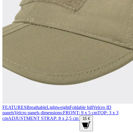
FEATURESBreathableLightweightFoldable billVelcro ID
panelsVelcro panels dimensions:FRONT: 9 x 5 cmTOP: 3 x 3
cmADJUSTMENT STRAP: 8 x 2,5 cm
15 €