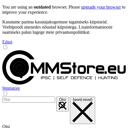
You are using an
outdated
browser. Please
upgrade your browser
to
improve your experience.
Kasutame parima kasutajakogemuse tagamiseks küpsiseid.
Veebipoodi sisenedes nõustud küpsistega. Lisainformatsiooni
saamiseks palun lugege meie privaatsuspoliitikat.
Edasi
9mmstore
Otsi
{word:reset}
Otsi