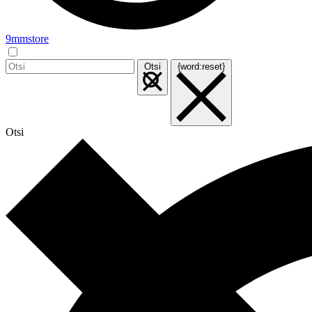
9mmstore
Otsi
{word:reset}
Otsi