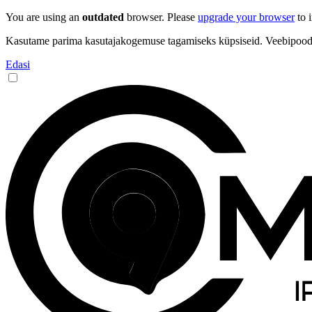
You are using an
outdated
browser. Please
upgrade your browser
to 
Kasutame parima kasutajakogemuse tagamiseks küpsiseid. Veebipoodi s
Edasi