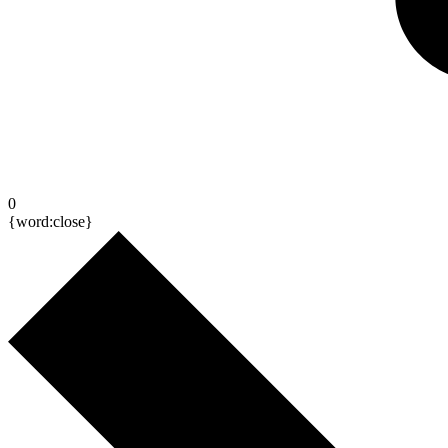
0
{word:close}