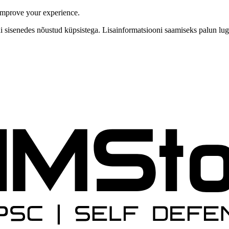
improve your experience.
isenedes nõustud küpsistega. Lisainformatsiooni saamiseks palun lugeg